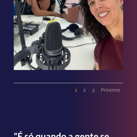
1
2
3
Próximo
“É só quando a gente se