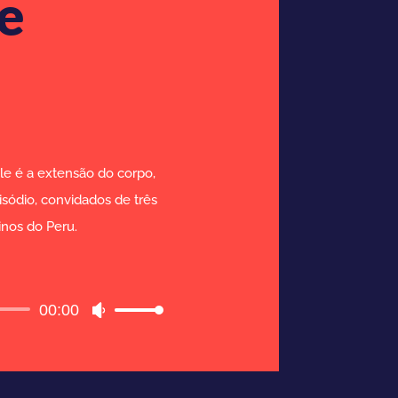
 e
Ele é a extensão do corpo,
sódio, convidados de três
inos do Peru.
00:00
Use
as
setas
para
cima