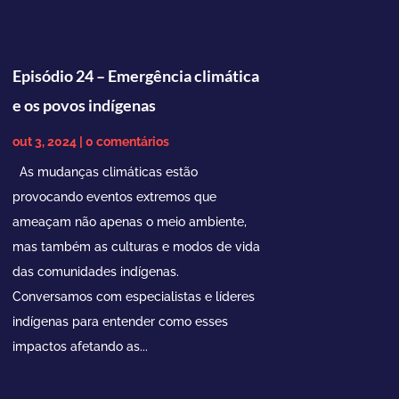
ou
para
baixo
Episódio 24 – Emergência climática
para
aumentar
e os povos indígenas
ou
diminuir
out 3, 2024
| 0 comentários
o
As mudanças climáticas estão
volume.
provocando eventos extremos que
ameaçam não apenas o meio ambiente,
mas também as culturas e modos de vida
das comunidades indígenas.
Conversamos com especialistas e líderes
indígenas para entender como esses
impactos afetando as...