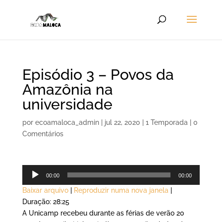
Episódio 3 – Povos da
Amazônia na
universidade
por
ecoamaloca_admin
|
jul 22, 2020
|
1 Temporada
|
0
Comentários
Tocador
00:00
00:00
de
Baixar arquivo
|
Reproduzir numa nova janela
|
áudio
Duração: 28:25
A Unicamp recebeu durante as férias de verão 20